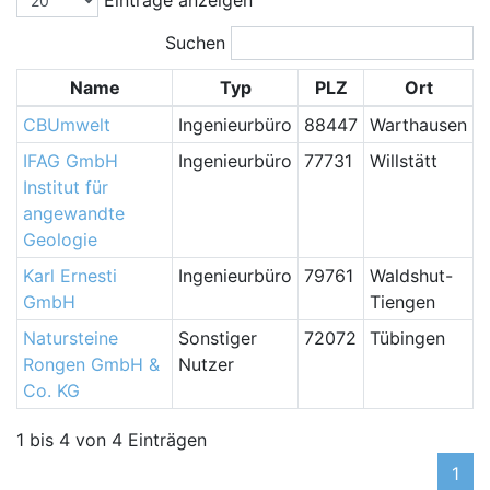
Suchen
Name
Typ
PLZ
Ort
CBUmwelt
Ingenieurbüro
88447
Warthausen
IFAG GmbH
Ingenieurbüro
77731
Willstätt
Institut für
angewandte
Geologie
Karl Ernesti
Ingenieurbüro
79761
Waldshut-
GmbH
Tiengen
Natursteine
Sonstiger
72072
Tübingen
Rongen GmbH &
Nutzer
Co. KG
1 bis 4 von 4 Einträgen
1