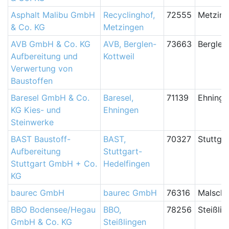
Asphalt Malibu GmbH
Recyclinghof,
72555
Metzin
& Co. KG
Metzingen
AVB GmbH & Co. KG
AVB, Berglen-
73663
Berglen
Aufbereitung und
Kottweil
Verwertung von
Baustoffen
Baresel GmbH & Co.
Baresel,
71139
Ehninge
KG Kies- und
Ehningen
Steinwerke
BAST Baustoff-
BAST,
70327
Stuttga
Aufbereitung
Stuttgart-
Stuttgart GmbH + Co.
Hedelfingen
KG
baurec GmbH
baurec GmbH
76316
Malsch
BBO Bodensee/Hegau
BBO,
78256
Steißlin
GmbH & Co. KG
Steißlingen