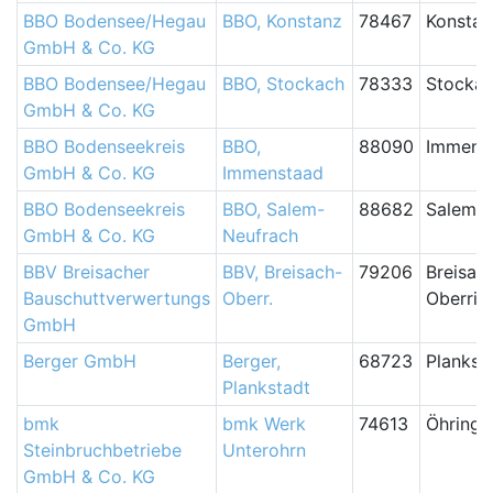
BBO Bodensee/Hegau
BBO, Konstanz
78467
Konstan
GmbH & Co. KG
BBO Bodensee/Hegau
BBO, Stockach
78333
Stocka
GmbH & Co. KG
BBO Bodenseekreis
BBO,
88090
Immens
GmbH & Co. KG
Immenstaad
BBO Bodenseekreis
BBO, Salem-
88682
Salem-N
GmbH & Co. KG
Neufrach
BBV Breisacher
BBV, Breisach-
79206
Breisac
Bauschuttverwertungs
Oberr.
Oberrim
GmbH
Berger GmbH
Berger,
68723
Plankst
Plankstadt
bmk
bmk Werk
74613
Öhringe
Steinbruchbetriebe
Unterohrn
GmbH & Co. KG