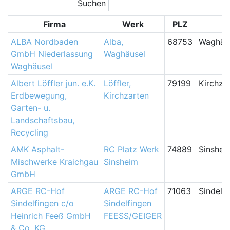
Suchen
Firma
Werk
PLZ
ALBA Nordbaden
Alba,
68753
Waghäu
GmbH Niederlassung
Waghäusel
Waghäusel
Albert Löffler jun. e.K.
Löffler,
79199
Kirchza
Erdbewegung,
Kirchzarten
Garten- u.
Landschaftsbau,
Recycling
AMK Asphalt-
RC Platz Werk
74889
Sinshei
Mischwerke Kraichgau
Sinsheim
GmbH
ARGE RC-Hof
ARGE RC-Hof
71063
Sindelf
Sindelfingen c/o
Sindelfingen
Heinrich Feeß GmbH
FEESS/GEIGER
& Co. KG