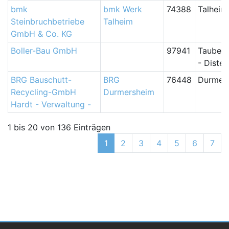
bmk
bmk Werk
74388
Talheim
Steinbruchbetriebe
Talheim
GmbH & Co. KG
Boller-Bau GmbH
97941
Tauberb
- Diste
BRG Bauschutt-
BRG
76448
Durmer
Recycling-GmbH
Durmersheim
Hardt - Verwaltung -
1 bis 20 von 136 Einträgen
1
2
3
4
5
6
7